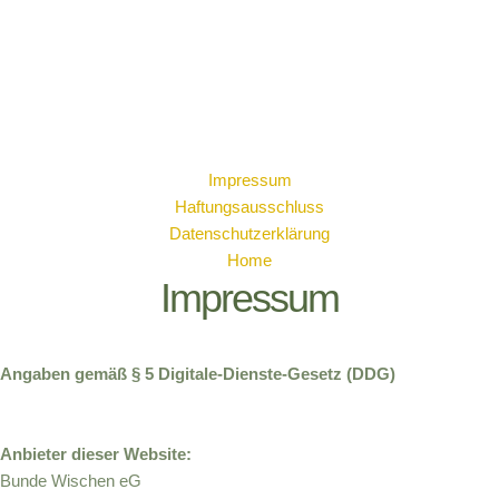
Skip
Legal Notice and
to
content
Privacy Policy
Impressum
Haftungsausschluss
Datenschutzerklärung
Home
Impressum
Angaben gemäß § 5 Digitale-Dienste-Gesetz (DDG)
Anbieter dieser Website:
Bunde Wischen eG